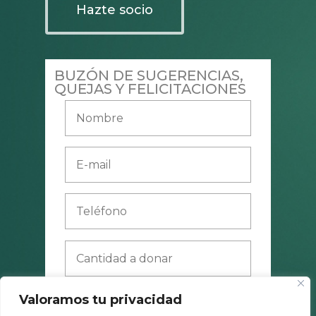
Hazte socio
BUZÓN DE SUGERENCIAS,
QUEJAS Y FELICITACIONES
He leído y acepto
la política de privacidad
Valoramos tu privacidad