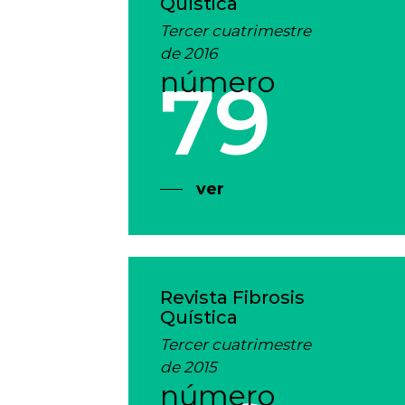
Quística
Tercer cuatrimestre
de 2016
número
79
ver
Revista Fibrosis
Quística
Tercer cuatrimestre
de 2015
número