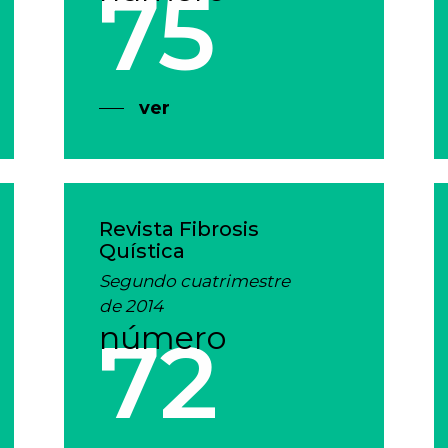
75
ver
Revista Fibrosis
Quística
Segundo cuatrimestre
de 2014
número
72