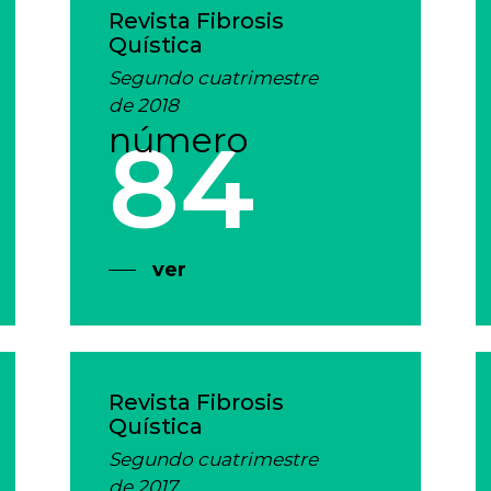
Revista Fibrosis
Quística
Segundo cuatrimestre
de 2018
número
84
ver
Revista Fibrosis
Quística
Segundo cuatrimestre
de 2017