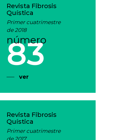
Revista Fibrosis
Quística
Primer cuatrimestre
de 2018
número
83
ver
Revista Fibrosis
Quística
Primer cuatrimestre
de 2017