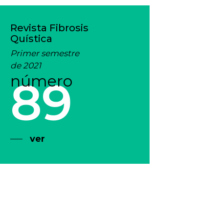
Revista Fibrosis
Quística
Primer semestre
de 2021
número
89
ver