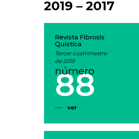
2019 – 2017
Revista Fibrosis
Quística
T
ercer cuatrimestre
de 2019
número
88
ver