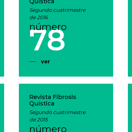
Quística
Segundo cuatrimestre
de 2016
número
78
ver
Revista Fibrosis
Quística
Segundo cuatrimestre
de 2015
número