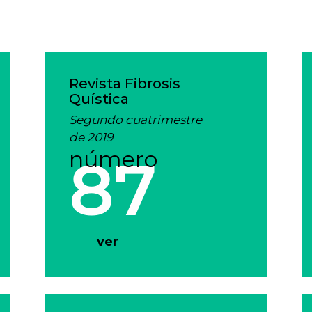
Revista Fibrosis
Quística
Segundo cuatrimestre
de 2019
número
87
ver