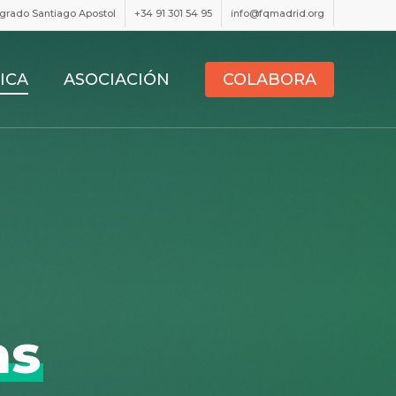
tegrado Santiago Apostol
+34 91 301 54 95
info@fqmadrid.org
ICA
ASOCIACIÓN
COLABORA
as