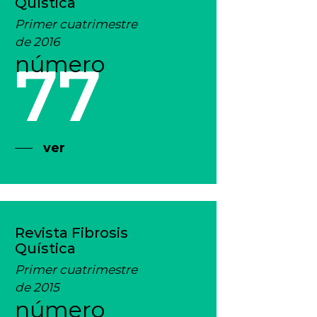
Quística
Primer cuatrimestre
de 2016
número
77
ver
Revista Fibrosis
Quística
Primer cuatrimestre
de 2015
número