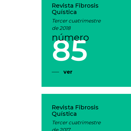
Revista Fibrosis
Quística
Tercer cuatrimestre
de 2018
número
85
ver
Revista Fibrosis
Quística
Tercer cuatrimestre
de 2017