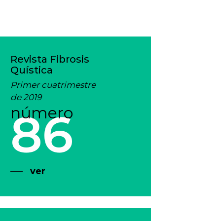
Revista Fibrosis
Quística
Primer cuatrimestre
de 2019
número
86
ver