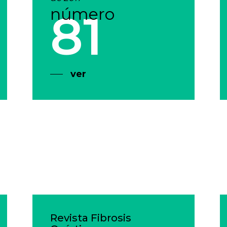
número
81
ver
Revista Fibrosis