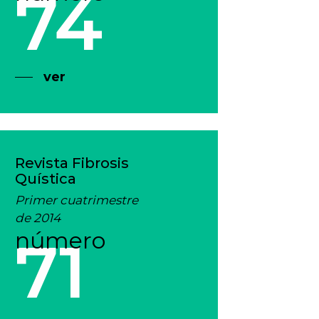
74
ver
Revista Fibrosis
Quística
Primer cuatrimestre
de 2014
número
71