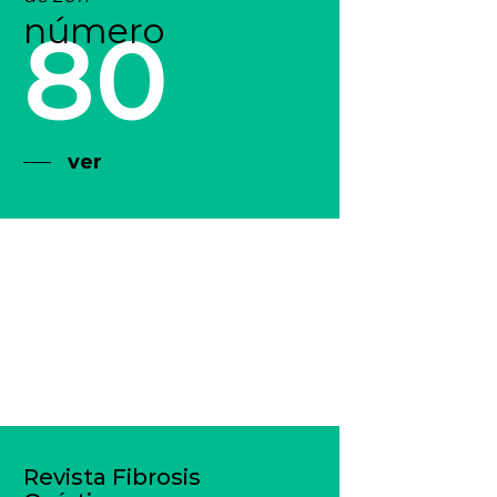
número
80
ver
Revista Fibrosis