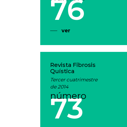
76
ver
Revista Fibrosis
Quística
Tercer cuatrimestre
de 2014
número
73