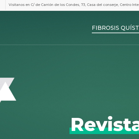
Visitanos en C/ de Carrión de los Condes, 73, Casa del conserje, Centro In
FIBROSIS QUÍST
Revist