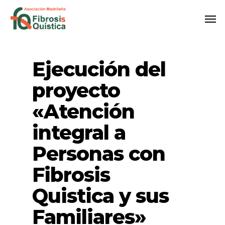
Skip
Me
to
main
content
Ejecución del
proyecto
«Atención
integral a
Personas con
Fibrosis
Quistica y sus
Familiares»